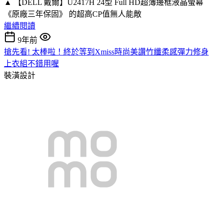
▲ 【DELL 戴爾】U2417H 24型 Full HD超薄邊框液晶螢幕
《原廠三年保固》 的超高CP值無人能敵
繼續閱讀
9年前
搶先看! 太棒啦！終於等到Xmiss時尚美讚竹纖柔感彈力修身
上衣組不錯用喔
裝潢設計