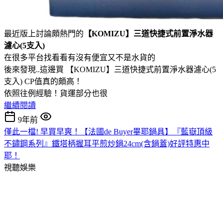
最近版上討論頗熱門的
【KOMIZU】三道快捷式前置淨水器
濾心(5支入)
在很多平台找看看有沒有便宜又不是水貨的
後來發現..這邊買 【KOMIZU】三道快捷式前置淨水器濾心(5
支入) CP值真的頗高！
依照往例經驗！貨運部分也很
繼續閱讀
9年前
僅此一檔! 早買早爽！【法國de Buyer畢耶鍋具】『藍嶽頂級
不鏽鋼系列』鐵塔柄握耳平煎炒鍋24cm(含鍋蓋)好評特惠中
耶！
視聽娛樂