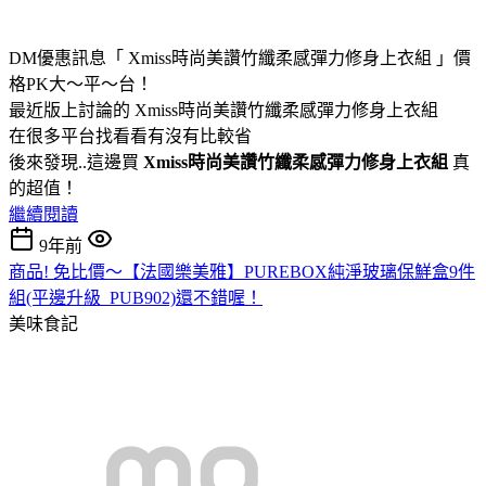
DM優惠訊息「 Xmiss時尚美讚竹纖柔感彈力修身上衣組 」價
格PK大～平～台！
最近版上討論的 Xmiss時尚美讚竹纖柔感彈力修身上衣組
在很多平台找看看有沒有比較省
後來發現..這邊買
Xmiss時尚美讚竹纖柔感彈力修身上衣組
真
的超值！
繼續閱讀
9年前
商品! 免比價～【法國樂美雅】PUREBOX純淨玻璃保鮮盒9件
組(平邊升級_PUB902)還不錯喔！
美味食記