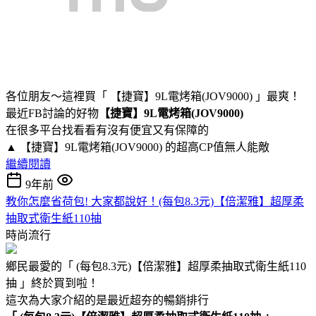
各位朋友～這裡買「 【捷寶】9L電烤箱(JOV9000) 」最爽！
最近FB討論的好物
【捷寶】9L電烤箱(JOV9000)
在很多平台找看看有沒有便宜又有保障的
▲ 【捷寶】9L電烤箱(JOV9000) 的超高CP值無人能敵
繼續閱讀
9年前
教你怎麼省荷包! 大家都說好！(每包8.3元)【倍潔雅】超厚柔
抽取式衛生紙110抽
時尚流行
鄉民最愛的「 (每包8.3元)【倍潔雅】超厚柔抽取式衛生紙110
抽 」終於買到啦！
這次為大家介紹的是最近超夯的暢銷排行