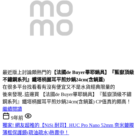
最近版上討論頗熱門的
【法國de Buyer畢耶鍋具】『藍嶽頂級
不鏽鋼系列』鐵塔柄握耳平煎炒鍋24cm(含鍋蓋)
在很多平台找看看有沒有便宜又不是水貨經典限量的
後來發現..這邊買 【法國de Buyer畢耶鍋具】『藍嶽頂級不鏽
鋼系列』鐵塔柄握耳平煎炒鍋24cm(含鍋蓋) CP值真的頗高！
繼續閱讀
9年前
獨家! 網友超推的【NiSi 耐司】HUC Pro Nano 52mm 奈米鍍膜
薄框保護鏡(疏油疏水)熱賣中！