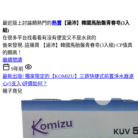
最近版上討論頗熱門的
熱賣
【涵沛】韓國馬胎盤青春皂(3入
組)
在很多平台找看看有沒有便宜又不是水貨的
後來發現..這邊買 【涵沛】韓國馬胎盤青春皂(3入組) CP值真
的頗高！
繼續閱讀
9年前
最新出版! 獨家限定的【KOMIZU】三道快捷式前置淨水器濾
心(5支入)評價如何？
親子育兒