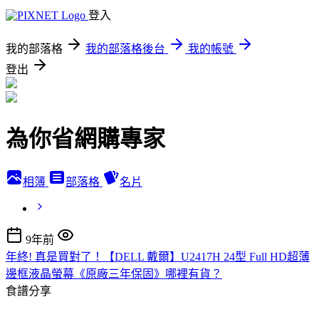
登入
我的部落格
我的部落格後台
我的帳號
登出
為你省網購專家
相簿
部落格
名片
9年前
年終! 真是買對了！【DELL 戴爾】U2417H 24型 Full HD超薄
邊框液晶螢幕《原廠三年保固》哪裡有貨？
食譜分享